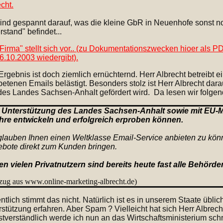
cht.
sind gespannt darauf, was die kleine GbR in Neuenhofe sonst no
stand" befindet...
"Firma" stellt sich vor.. (zu Dokumentationszwecken hioer als 
6.10.2003 wiedergibt).
rgebnis ist doch ziemlich ernüchternd. Herr Albrecht betreibt e
etenen Emails belästigt. Besonders stolz ist Herr Albrecht dar
des Landes Sachsen-Anhalt gefördert wird.
Da lesen wir folge
 Unterstützung des Landes Sachsen-Anhalt sowie mit EU-Mi
hre entwickeln und erfolgreich erproben können.
glauben Ihnen einen Weltklasse Email-Service anbieten zu kö
bote direkt zum Kunden bringen.
n vielen Privatnutzern sind bereits heute fast alle Behörde
zug aus www.online-marketing-albrecht.de)
ntlich stimmt das nicht. Natürlich ist es in unserem Staate üblic
stützung erfahren. Aber Spam ? Vielleicht hat sich Herr Albrec
stverständlich werde ich nun an das Wirtschaftsministerium sc