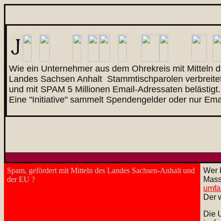
Wie ein Unternehmer aus dem Ohrekreis mit Mitteln 
Landes Sachsen Anhalt Stammtischparolen verbreitet
und mit SPAM 5 Millionen Email-Adressaten belästigt.
Eine "Initiative" sammelt Spendengelder oder nur Em
Spam, gefördert mit Mitteln des Landes Sachsen-Anhalt und
Wer 
der EU ?
Mass
umfa
Der w
Die 