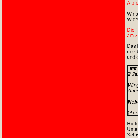
Albre
Wir 
Wider
Die 
am 2
Das E
unerb
und 
"
Mit
2 Ja
.
..
Wir 
Ange
Nebe
(Aus
Hoffe
Unter
Selb