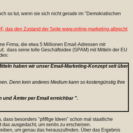
ch so tut, wenn sie sich nicht gerade im "Demokratischen
PDF, das den Zustand der Seite www.online-marketing-albrecht
ine Firma, die etwa 5 Millionen Email-Adressen mit
auf, dass seine tolle Geschäftsidee (SPAM) mit Mitteln der EU
ndes
:
tteln haben wir unser Email-Marketing-Konzept seit über
nnen. Denn kein anderes Medium kann so kostengünstig Ihre
n und Ämter per Email erreichbar ".
h, dass besonders "pfiffige Ideen" schon mal staatliche
ht das ausgedacht, um seriös zu erscheinen.
hreiben, um genau das herauszufinden. Über das Ergebnis