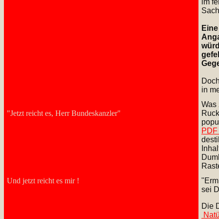
im fe
Sachs
Eine
Anga
würd
gefe
Gege
Doch
in m
Was 
"Jetzt reicht es, Herr Bundeskanzler"
Ruck
popu
PDF
dest
Inha
Dumke
Rast
Und jetzt reicht es mir !
"Ermi
sei 
Die 
Natü