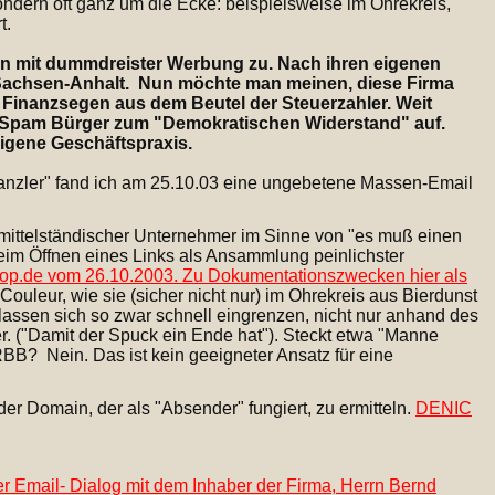
ondern oft ganz um die Ecke: beispielsweise im Ohrekreis,
t.
ern mit dummdreister Werbung zu. Nach ihren eigenen
 Sachsen-Anhalt. Nun möchte man meinen, diese Firma
n Finanzsegen aus dem Beutel der Steuerzahler. Weit
t per Spam Bürger zum "Demokratischen Widerstand" auf.
eigene Geschäftspraxis.
skanzler" fand ich am 25.10.03 eine ungebetene Massen-Email
 mittelständischer Unternehmer im Sinne von "es muß einen
eim Öffnen eines Links als Ansammlung peinlichster
op.de vom 26.10.2003. Zu Dokumentationszwecken hier als
Couleur, wie sie (sicher nicht nur) im Ohrekreis aus Bierdunst
assen sich so zwar schnell eingrenzen, nicht nur anhand des
r. ("Damit der Spuck ein Ende hat"). Steckt etwa "Manne
RBB? Nein. Das ist kein geeigneter Ansatz für eine
er Domain, der als "Absender" fungiert, zu ermitteln.
DENIC
er Email- Dialog mit dem Inhaber der Firma, Herrn Bernd