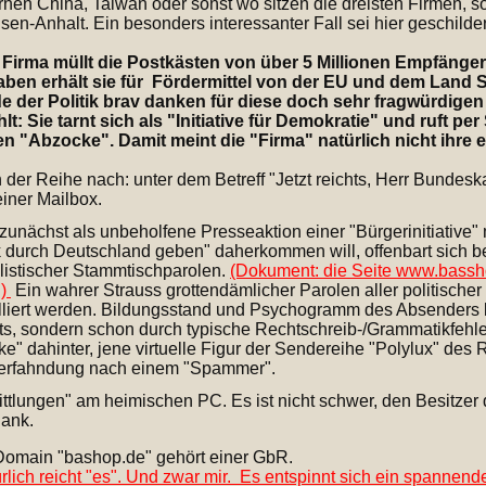
rnen China, Taiwan oder sonst wo sitzen die dreisten Firmen, s
en-Anhalt. Ein besonders interessanter Fall sei hier geschilder
 Firma müllt die Postkästen von über 5 Millionen Empfäng
ben erhält sie für Fördermittel von der EU und dem Land
e der Politik brav danken für diese doch sehr fragwürdige
hlt: Sie tarnt sich als "Initiative für Demokratie" und ruf
n "Abzocke". Damit meint die "Firma" natürlich nicht ihre 
 der Reihe nach: unter dem Betreff "Jetzt reichts, Herr Bunde
einer Mailbox.
zunächst als unbeholfene Presseaktion einer "Bürgerinitiative"
 durch Deutschland geben" daherkommen will, offenbart sich b
listischer Stammtischparolen.
(Dokument: die Seite www.bassh
 )
Ein wahrer Strauss grottendämlicher Parolen aller politischer 
illiert werden. Bildungsstand und Psychogramm des Absenders l
lts, sondern schon durch typische Rechtschreib-/Grammatikfehle
" dahinter, jene virtuelle Figur der Sendereihe "Polylux" des 
erfahndung nach einem "Spammer".
ttlungen" am heimischen PC. Es ist nicht schwer, den Besitzer d
Dank.
Domain "bashop.de" gehört einer GbR.
rlich reicht "es". Und zwar mir. Es entspinnt sich ein spannend