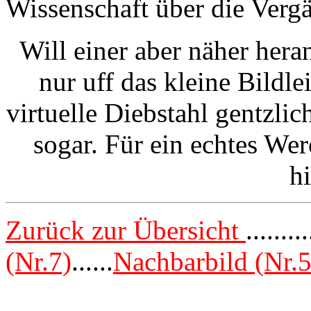
Wissenschaft über die Vergä
Will einer aber näher hera
nur uff das kleine Bildle
virtuelle Diebstahl gentzlich
sogar. Für ein echtes We
h
Zurück zur Übersicht
.........
(Nr.7)
......
Nachbarbild (Nr.5